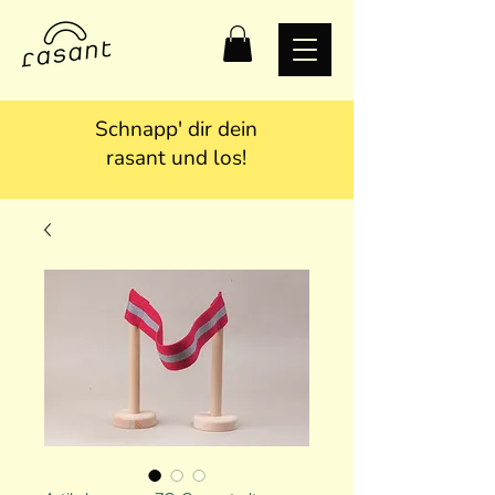
Schnapp' dir dein
rasant und los!