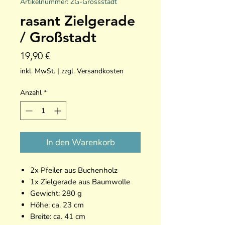
Artikelnummer: ZG-Grossstadt
rasant Zielgerade
/ Großstadt
Preis
19,90 €
inkl. MwSt.
|
zzgl. Versandkosten
Anzahl
*
In den Warenkorb
2x Pfeiler aus Buchenholz
1x Zielgerade aus Baumwolle
Gewicht: 280 g
Höhe: ca. 23 cm
Breite: ca. 41 cm